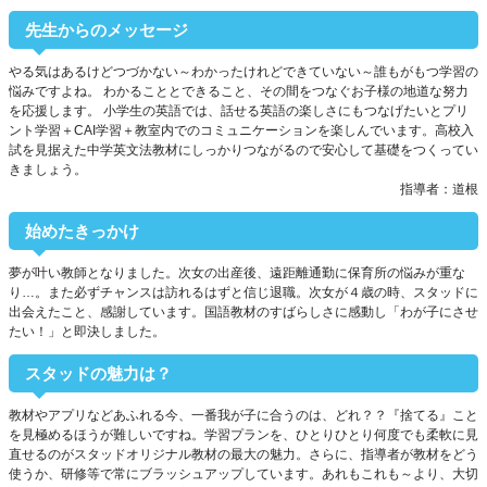
先生からのメッセージ
やる気はあるけどつづかない～わかったけれどできていない～誰もがもつ学習の
悩みですよね。 わかることとできること、その間をつなぐお子様の地道な努力
を応援します。 小学生の英語では、話せる英語の楽しさにもつなげたいとプリ
ント学習＋CAI学習＋教室内でのコミュニケーションを楽しんでいます。高校入
試を見据えた中学英文法教材にしっかりつながるので安心して基礎をつくってい
きましょう。
指導者：道根
始めたきっかけ
夢が叶い教師となりました。次女の出産後、遠距離通勤に保育所の悩みが重な
り…。また必ずチャンスは訪れるはずと信じ退職。次女が４歳の時、スタッドに
出会えたこと、感謝しています。国語教材のすばらしさに感動し「わが子にさせ
たい！」と即決しました。
スタッドの魅力は？
教材やアプリなどあふれる今、一番我が子に合うのは、どれ？？『捨てる』こと
を見極めるほうが難しいですね。学習プランを、ひとりひとり何度でも柔軟に見
直せるのがスタッドオリジナル教材の最大の魅力。さらに、指導者が教材をどう
使うか、研修等で常にブラッシュアップしています。あれもこれも～より、大切