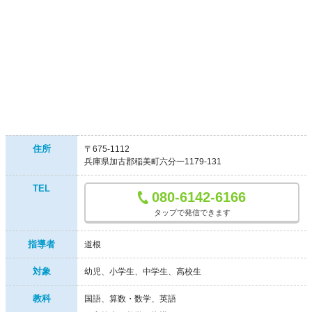
住所
〒675-1112
兵庫県加古郡稲美町六分一1179-131
TEL
080-6142-6166
タップで発信できます
指導者
道根
対象
幼児
小学生
中学生
高校生
教科
国語、算数・数学、英語