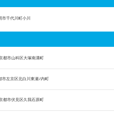
岡市千代川町小川
京都市山科区大塚南溝町
都市左京区北白川東瀬ﾉ内町
京都市伏見区久我石原町