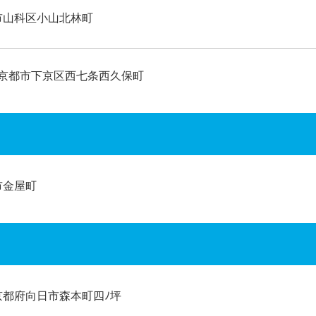
市山科区小山北林町
京都市下京区西七条西久保町
市金屋町
京都府向日市森本町四ﾉ坪