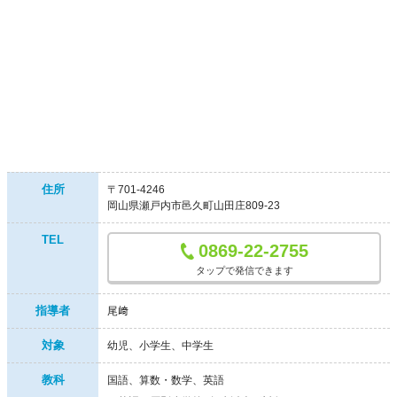
住所
〒701-4246
岡山県瀬戸内市邑久町山田庄809-23
TEL
0869-22-2755
タップで発信できます
指導者
尾﨑
対象
幼児
小学生
中学生
教科
国語、算数・数学、英語