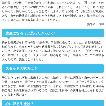
幼稚園、小学校、学童保育が並ぶ住宅街にある小さな教室です。通って来てくれ
る小中学生は、その日の学校での出来事…うれしいこと、楽しいこと、時には悲
しかったり悔しかったことも話してくれます。それを聞いて一緒に喜んだり慰め
たり、自分の経験談や対処のしかたを教えてあげる仲間がいます。塾を決めかね
ている皆さん。ぜひ教室に来てみてください。
指導者：尾﨑
先生になろうと思ったきっかけ
長女と長男がそれぞれ4歳・3歳の時、学習塾に通っていました。ある時先生に
勧められて、次女を抱きながら解答書を見て2人のプリントの答え合わせをして
いると、次女が面白いようにその教材を読むようになりました。「自分で考えて
る！面白い！」と思い、スタッドの仕組みを思い出し、能開センターでの経験も
あったので、先生になりました。
スタッドの魅力は？
子どもたちそれぞれの出来るところから始めて、学年に関係なく自分のペースで
学習できるので、現学年までの復習で基礎力をつけたり、次学年を先取りして学
習できます。事実上の個別指導ですね。それと、国語教材では理科的分野や社会
的分野からの題材を扱っているので、自然に他教科への興味も持たせられる点が
いいなあと思います。
心に残る生徒は？