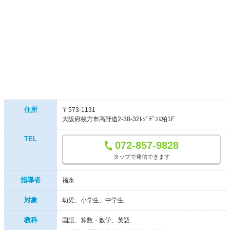
住所
〒573-1131
大阪府枚方市高野道2-38-32ﾚｼﾞﾃﾞﾝｽ柏1F
TEL
072-857-9828
タップで発信できます
指導者
福永
対象
幼児
小学生
中学生
教科
国語、算数・数学、英語