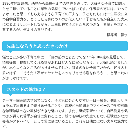
1996年開設以来、幼児から高校生までの指導を通して、大好きな子育てに関わ
らせて頂いていることに感謝の気持ちでいっぱいです。保護者の方には、やって
よかったと思ってもらえるような子育ての工夫を、子どもたちには一生涯役に立
つ自学自習力を、どうしたら身につくのか伝えたい！子どもたちが自立した大人
になるようサポートしながら、三者四脚で子どもたちの小さな「希望」を大きく
育てるのが、何よりの喜びです。
指導者：福永
先生になろうと思ったきっかけ
悩むことが多い子育て中に、「目の前のことだけでなく5年10年先を見通して、
情報提供・提案してくれる場があればどんなに安心だろう。」と探し続けました
が、思うようなところがありませんでした。答えのない子育てだから、迷う人も
多いはず。「そうだ！私がモヤモヤをスッキリさせる場を作ろう！」と思ったの
がきっかけです。
スタッドの魅力は？
テーマ一回完結の学習ではなく、子どもに分かりやすい一日一枚を、個別カリキ
ュラムで出来るまで繰り返せることや、高校相当範囲までマイペースで学習可能
な無理無駄のない教材が大きな魅力です。また、継続学習の中で、自己発見や気
づきが得られ苦手が自信に変わること、親でも学校の先生でもない経験豊かな指
導者がアドバイザーとして常に傍にいること。これらは他にはない大きな魅力で
す。