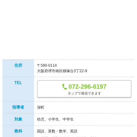
住所
〒590-0114
大阪府堺市南区槇塚台3丁22-9
TEL
072-296-6197
タップで発信できます
指導者
深町
対象
幼児
小学生
中学生
教科
国語、算数・数学、英語