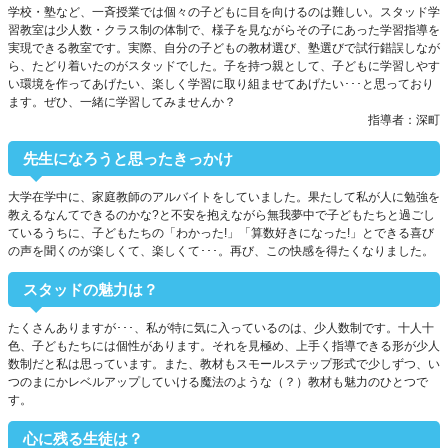
学校・塾など、一斉授業では個々の子どもに目を向けるのは難しい。スタッド学
習教室は少人数・クラス制の体制で、様子を見ながらその子にあった学習指導を
実現できる教室です。実際、自分の子どもの教材選び、塾選びで試行錯誤しなが
ら、たどり着いたのがスタッドでした。子を持つ親として、子どもに学習しやす
い環境を作ってあげたい、楽しく学習に取り組ませてあげたい･･･と思っており
ます。ぜひ、一緒に学習してみませんか？
指導者：深町
先生になろうと思ったきっかけ
大学在学中に、家庭教師のアルバイトをしていました。果たして私が人に勉強を
教えるなんてできるのかな?と不安を抱えながら無我夢中で子どもたちと過ごし
ているうちに、子どもたちの「わかった!」「算数好きになった!」とできる喜び
の声を聞くのが楽しくて、楽しくて･･･。再び、この快感を得たくなりました。
スタッドの魅力は？
たくさんありますが･･･、私が特に気に入っているのは、少人数制です。十人十
色、子どもたちには個性があります。それを見極め、上手く指導できる形が少人
数制だと私は思っています。また、教材もスモールステップ形式で少しずつ、い
つのまにかレベルアップしていける魔法のような（？）教材も魅力のひとつで
す。
心に残る生徒は？