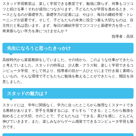
スタッド学習教室は、楽しく学習できる教室です。勉強に限らず、何事もコツコ
ツと続ける事！それが成功につながります。子どもたちが学習を進めるとき、ベ
ースとなるのが基礎学力。基礎学力の定着には、やはり、毎日の継続学習・トレ
ーニングが必要です。そして、子どもたちの未来に役立つ最も大切なものは、自
主性だと私は思います。まず、毎日の継続学習でコツコツと基礎学力を培って、
将来困らない学力を身につけませんか？
指導者：高垣
先生になろうと思ったきっかけ
高校時代から家庭教師をしていました。その頃から、このような仕事ができたら
と考えていました。スタッドの特長は、少人数・クラス制、楽しく学習できるコ
ンピュータ学習、そして何より、指導者の目が一人ひとりにまで行き届く素晴ら
しいもの。そんな環境で子どもたちに勉強を教えることができたらと、開設を決
意しました。
スタッドの魅力は？
スタッドには、学年に関係なく、学力に合ったところから無理なくスタートでき
る教材があります。苦手を克服するには、すらすら「できる」ところから勉強を
始めることが大切。そのことで、子どもたちは「できる」喜びを感じ、どんどん
伸びていきます。また、楽しみながらゲーム感覚でできるコンピュータ学習も魅
力です。